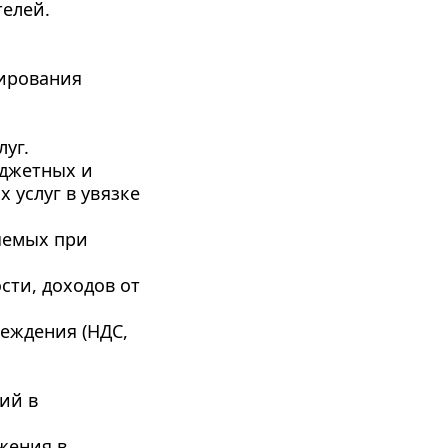
телей.
ирования 
луг.
джетных и 
услуг в увязке 
емых при 
ти, доходов от 
ждения (НДС, 
й в 
ения в 