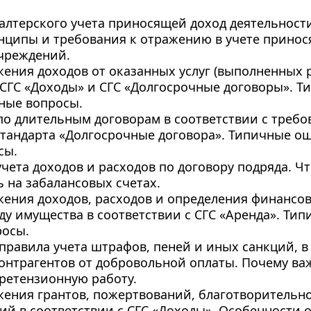
галтерского учета приносящей доход деятельнос
нципы и требования к отражению в учете принос
учреждений.
жения доходов от оказанных услуг (выполненных ра
 СГС «Доходы» и СГС «Долгосрочные договоры». Т
ные вопросы.
 по длительным договорам в соответствии с требо
тандарта «Долгосрочные договора». Типичные ош
ы. 
чета доходов и расходов по договору подряда. Чт
 на забалансовых счетах.
жения доходов, расходов и определения финансово
нду имущества в соответствии с СГС «Аренда». Ти
осы. 
правила учета штрафов, пеней и иных санкций, в 
контрагентов от добровольной оплаты. Почему важ
ретензионную работу.
жения грантов, пожертвований, благотворительн
ий в соответствии с СГС «Доходы». Особенности 