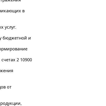
никающих в 
х услуг.
у бюджетной и 
ормирование 
счетах 2 10900 
жения 
в от 
 
родукции, 