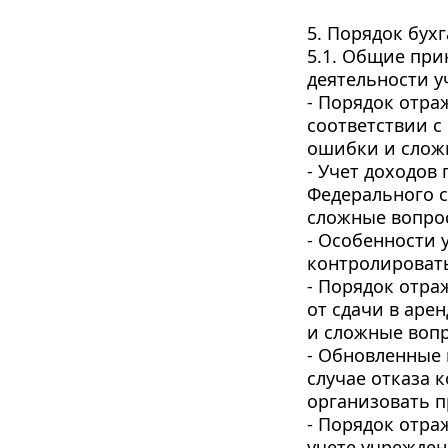
5. Порядок бух
5.1. Общие при
деятельности 
- Порядок отра
соответствии с
ошибки и слож
- Учет доходов
Федерального с
сложные вопрос
- Особенности у
контролировать
- Порядок отра
от сдачи в аре
и сложные вопр
- Обновленные 
случае отказа 
организовать п
- Порядок отра
учете учрежден