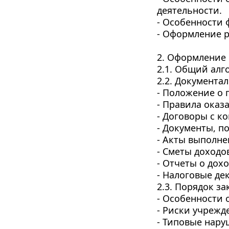
деятельности.
- Особенности 
- Оформление р
2. Оформление 
2.1. Общий алг
2.2. Документа
- Положение о 
- Правила оказа
- Договоры с к
- Документы, п
- Акты выполне
- Сметы доходо
- Отчеты о дохо
- Налоговые де
2.3. Порядок з
- Особенности
- Риски учрежд
- Типовые нару