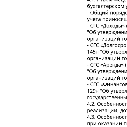
бухгалтерском 
- Общий поряд
учета приносящ
- СГС «Доходы»
"Об утверждени
организаций го
- СГС «Долгоср
145н "Об утвер
организаций го
- СГС «Аренда» 
"Об утверждени
организаций го
- СГС «Финансо
129н "Об утвер
государственны
4.2. Особенност
реализации, до
4.3. Особеннос
при оказании п