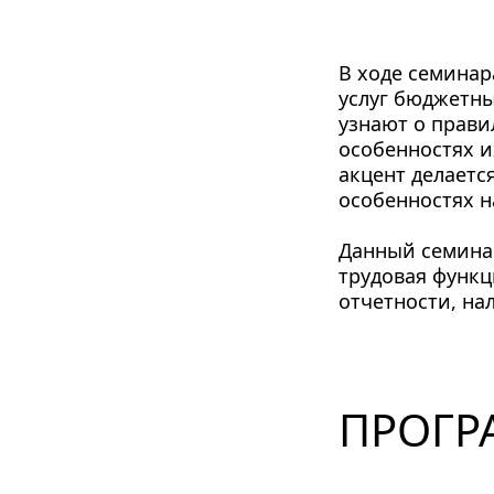
В ходе семинар
услуг бюджетн
узнают о правил
особенностях и
акцент делаетс
особенностях 
Данный семинар
трудовая функц
отчетности, на
ПРОГР