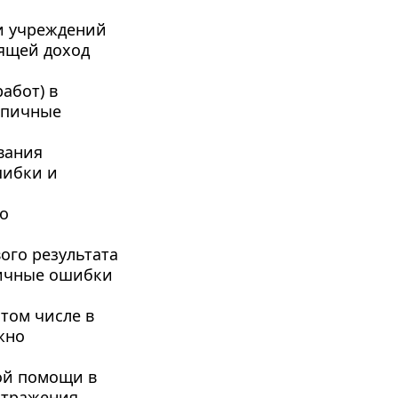
ти учреждений
ящей доход 
бот) в 
ипичные 
вания 
ибки и 
о 
го результата 
пичные ошибки 
том числе в 
но 
ой помощи в 
отражения 