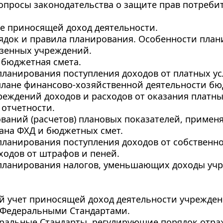
опросы законодательства о защите прав потреби
е приносящей доход деятельности.
ядок и правила планирования. Особенности план
зенных учреждений. 
и бюджетная смета.
планирования поступления доходов от платных ус
плане финансово-хозяйственной деятельности бю
еждений доходов и расходов от оказания платных 
 отчетности.
ваний (расчетов) плановых показателей, применя
ана ФХД и бюджетных смет.
планирования поступления доходов от собственнос
ходов от штрафов и пеней.
планирования налогов, уменьшающих доходы учре
ий учет приносящей доход деятельности учреждени
 Федеральными Стандартами.
еральные Стандарты, регулирующие порядок отраж