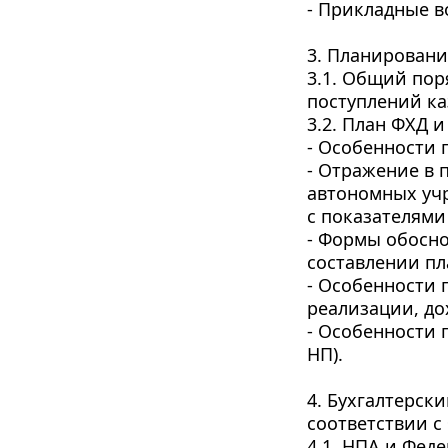
- Прикладные в
3. Планировани
3.1. Общий пор
поступлений ка
3.2. План ФХД 
- Особенности 
- Отражение в 
автономных учр
с показателями
- Формы обосно
составлении пл
- Особенности 
реализации, до
- Особенности 
НП).
4. Бухгалтерск
соответствии с
4.1. НПА и Фед