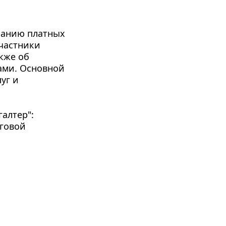
занию платных 
астники 
кже об 
ами. Основной 
г и 
лтер": 
говой 