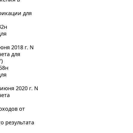
икации для 
32н
ля 
я 2018 г. N 
ета для 
)
58н
ля 
юня 2020 г. N 
ета 
ходов от 
 результата 