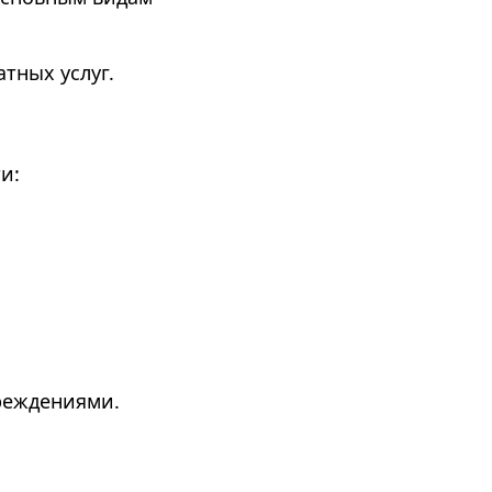
тных услуг.
и:
реждениями. 