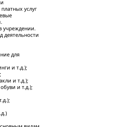
ми
платных услуг 
евые 
. 
в учреждении. 
 деятельности 
ние для 
ги и т.д.);
;
кли и т.д.);
буви и т.д.);
д.);
д.)
основным видам 