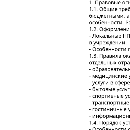
1. Правовые ос
1.1. Общие тре
бюджетными, а
особенности. Р
1.2. Оформлени
- Локальные НП
в учреждении.
- Особенности 
1.3. Правила о
отдельных отрас
- образовательн
- медицинские у
- услуги в сфер
- бытовые услуг
- спортивные усл
- транспортные 
- гостиничные у
- информационн
1.4. Порядок ус
- Особенности 