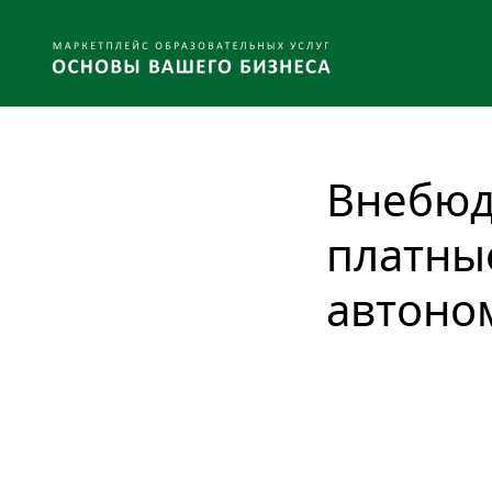
Внебюд
платные
автоно