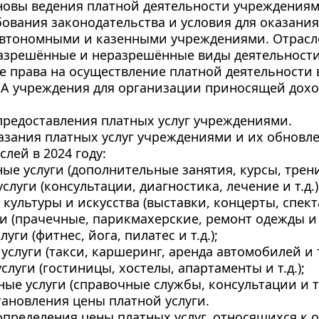
новы ведения платной деятельности учреждения
бования законодательства и условия для оказания 
втономными и казенными учреждениями. Отрасл
азрешённые и неразрешённые виды деятельности
е права на осуществление платной деятельности 
А учреждения для организации приносящей доход
предоставления платных услуг учреждениями.
казания платных услуг учреждениями и их обновле
лей в 2024 году:
ые услуги (дополнительные занятия, курсы, тренин
слуги (консультации, диагностика, лечение и т.д.)
е культуры и искусства (выставки, концерты, спекта
и (прачечные, парикмахерские, ремонт одежды и о
уги (фитнес, йога, пилатес и т.д.);
услуги (такси, каршеринг, аренда автомобилей и т.
слуги (гостиницы, хостелы, апартаменты и т.д.);
ые услуги (справочные службы, консультации и т.
тановления цены платной услуги. 
определения цены платных услуг, относящихся к 