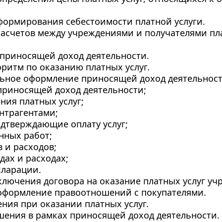
формирования себестоимости платной услуги.
асчетов между учреждениями и получателями пла
приносящей доход деятельности.
оритм по оказанию платных услуг.
льное оформление приносящей доход деятельност
приносящей доход деятельности;
ния платных услуг;
онтрагентами;
одтверждающие оплату услуг;
нных работ;
в и расходов;
дах и расходах;
кларации.
аключения договора на оказание платных услуг уч
 оформление правоотношений с покупателями.
ения при оказании платных услуг. 
шения в рамках приносящей доход деятельности. 