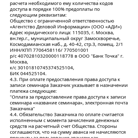
расчета необходимого ему количества кодов 
доступа в порядке 100% предоплаты по 
следующим реквизитам:
Общество с ограниченной ответственностью 
«Агентство Деловой Информации» (ООО «АДИ»)
Адрес юридического лица: 115035, г. Москва, 
вн.тер.г., муниципальный округ Замоскворечье, 
Космодамианская наб., д. 40-42, стр.3, помещ. 2/1
ИНН/КПП 7706458116/ 770501001
р/с 40702810320000118778 в ООО "Банк Точка" г. 
Москва,
к/с 30101810745374525104, 
БИК 044525104.
4.3. При оплате предоставления права доступа к 
записи семинара Заказчик указывает в назначении 
платежа следующее:
"Оплата за предоставление права доступа к записи 
семинара «название семинара», электронная почта 
Заказчика"
4.4. Обязательство Заказчика по оплате считается 
исполненным с момента зачисления денежных 
средств на расчетный счет Общества. Стороны 
соглашаются, что на сумму аванса не начисляются 
проценты за пользование авансом как 