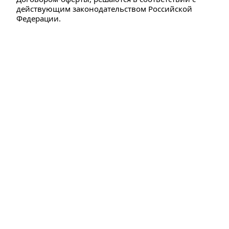
действующим законодательством Российской 
Федерации.
семинар, вебинар, 
трансляция, курс, 
семинары, вебинары, 
трансляции, курсы, 
обучение, конференция, 
конференции, 
межрегиональные 
встречи, мастер-класс, 
налоговая экспертиза