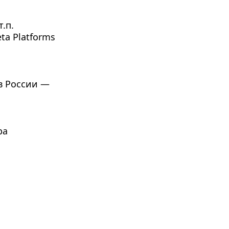
.п.
a Platforms 
в России — 
ра