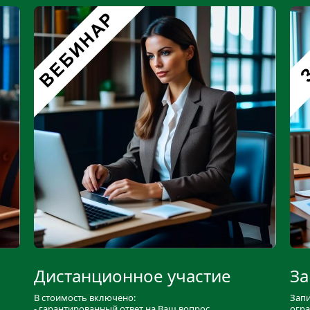
Дистанционное участие
За
В стоимость включено:
Запи
- гарантированный ответ на Ваш вопрос
огра