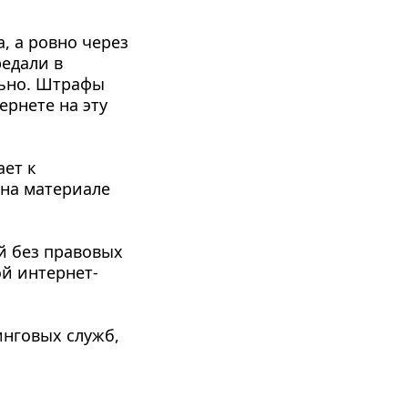
, а ровно через 
едали в 
ьно. Штрафы 
рнете на эту 
ет к 
 на материале 
 без правовых 
ой интернет-
нговых служб, 