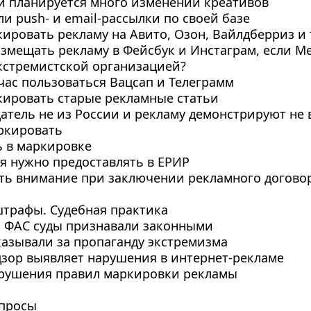
ли планируется много изменений креативов
ли push- и email-рассылки по своей базе
кировать рекламу на Авито, Озон, Вайлдберриз и т
азмещать рекламу в Фейсбук и Инстаграм, если Met
экстремистской организацией?
час пользоваться Вацсап и Телеграмм
кировать старые рекламные статьи
датель не из России и рекламу демонстрируют не 
ркировать
ь в маркировке
ия нужно предоставлять в ЕРИР
ить внимание при заключении рекламного догово
штрафы. Судебная практика
ы ФАС суды признавали законными
аказывали за пропаганду экстремизма
дзор выявляет нарушения в интернет-рекламе
арушения правил маркировки рекламы
опросы