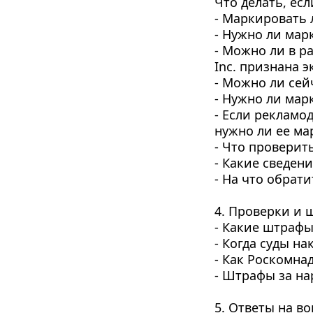
Что делать, ес
- Маркировать 
- Нужно ли мар
- Можно ли в р
Inc. признана 
- Можно ли сей
- Нужно ли мар
- Если рекламо
нужно ли ее ма
- Что проверит
- Какие сведен
- На что обрат
4. Проверки и 
- Какие штраф
- Когда суды н
- Как Роскомна
- Штрафы за н
5. Ответы на в