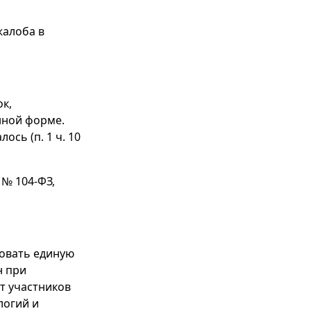
жалоба в
к,
енной форме.
сь (п. 1 ч. 10
 № 104-ФЗ,
зовать единую
н при
т участников
логий и