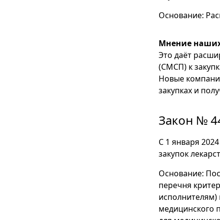
Основание: Рас
Мнение наших
Это даёт расши
(СМСП) к закуп
Новые компании
закупках и полу
Закон № 4
С 1 января 202
закупок лекарс
Основание: Пос
перечня критер
исполнителям) 
медицинского п