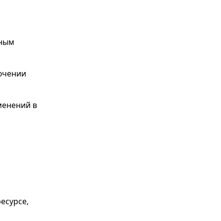
нным
лючении
менений в
есурсе,