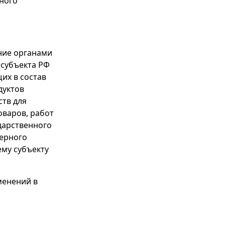
ного
ение органами
 субъекта РФ
их в состав
дуктов
ств для
оваров, работ
дарственного
нерного
ему субъекту
менений в