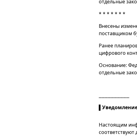
отдельные зак
* * * * * * *
Внесены измене
поставщиком бу
Ранее планиров
цифрового конт
Основание: Фед
отдельные зак
⎯⎯⎯⎯⎯⎯⎯⎯⎯⎯
▌
Уведомление
Настоящим инф
соответствуют 