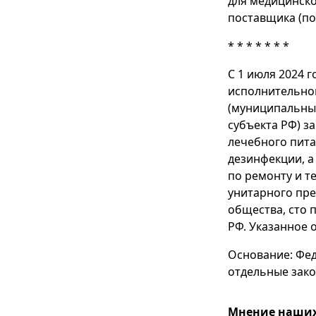
для медицинско
поставщика (по
* * * * * * *
С 1 июля 2024 г
исполнительной
(муниципальны
субъекта РФ) з
лечебного пита
дезинфекции, а
по ремонту и т
унитарного пре
общества, сто 
РФ. Указанное 
Основание: Фед
отдельные зак
Мнение наших