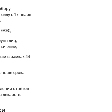
ыбору
силу с 1 января
:
 ЕАЭС;
упп лиц,
начение;
ым в рамках 44-
меньше срока
влении отчётов
 лекарств.
ки