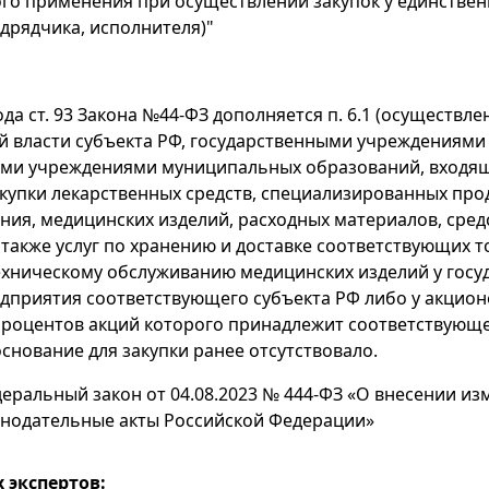
го применения при осуществлении закупок у единствен
дрядчика, исполнителя)"
ода ст. 93 Закона №44-ФЗ дополняется п. 6.1 (осуществл
 власти субъекта РФ, государственными учреждениями
ми учреждениями муниципальных образований, входящ
акупки лекарственных средств, специализированных про
ния, медицинских изделий, расходных материалов, сред
 также услуг по хранению и доставке соответствующих т
ехническому обслуживанию медицинских изделий у госу
дприятия соответствующего субъекта РФ либо у акцио
процентов акций которого принадлежит соответствующ
основание для закупки ранее отсутствовало.
еральный закон от 04.08.2023 № 444-ФЗ «О внесении из
онодательные акты Российской Федерации»
 экспертов: