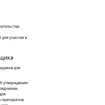
мательства
 для участия в
вщика
авщиков для
Об утверждении
рядчикам,
для
х препаратов