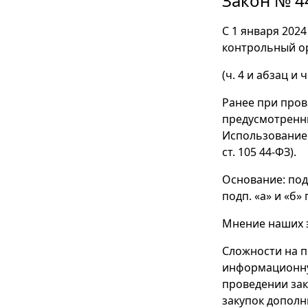
Закон № 4
С 1 января 202
контрольный ор
(ч. 4 и абзац и ч
Ранее при пров
предусмотренных
Использование 
ст. 105 44-ФЗ).
Основание: подп
подп. «а» и «б»
Мнение наших 
Сложности на п
информационную
проведении зак
закупок дополн