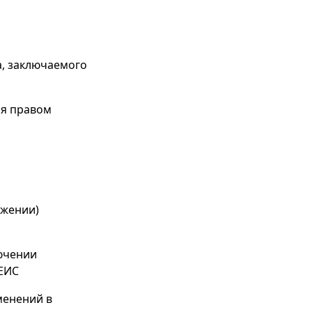
а, заключаемого
ся правом
ржении)
лючении
 ЕИС
менений в