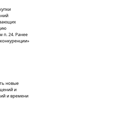
купки
аний
ивающих
цию
 п. 24. Ранее
 конкуренции»
ать новые
ещений и
лий и времени