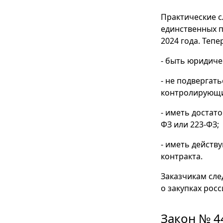
Практические с
единственных п
2024 года. Теп
- быть юридиче
- не подвергат
контролирующи
- иметь достат
ФЗ или 223-ФЗ;
- иметь действ
контракта.
Заказчикам сле
о закупках рос
Закон № 4